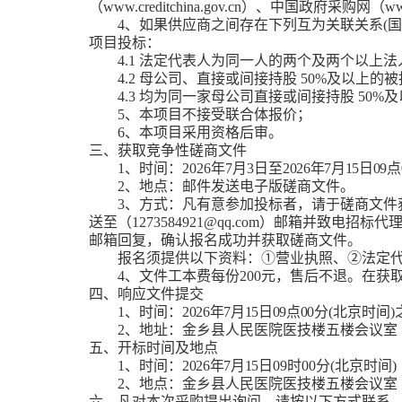
（
www.creditchina.gov.cn
）、中国政府采购网（
ww
4、如果供应商之间存在下列互为关联关系
(
国
项目投标：
4
.1
法定代表人为同一人的两个及两个以上法
4
.2
母公司、直接或间接持股
50%
及以上的被
4
.3
均为同一家母公司直接或间接持股
50%
及
5、本项目不接受联合体报价；
6、本项目采用资格后审。
三、获取竞争性磋商文件
1
、时间：
202
6
年
7
月
3
日至
202
6
年
7
月
15
日
09
点
2
、地点：
邮件发送电子版磋商文件
。
3、方式：凡有意参加投标者，请于磋商文件
送至（
1273584921@qq.com
）邮箱并致电招标代
邮箱回复，确认报名成功并获取磋商文件。
报名须提供以下资料：
①营业执照、②法定
4、文件工本费每份200元，售后不退。在获
四、响应文件提交
1
、时间：
2026年7月15日
09
点
00
分
(
北京时间
)
2
、
地址：
金乡县人民医院医技楼五楼会议室
五、开标时间及地点
1、时间：
2026年7月15日
09
时
00分(北京时间)
2、地点：
金乡县人民医院医技楼五楼会议室
六
、凡对本次采购提出询问，请按以下方式联系