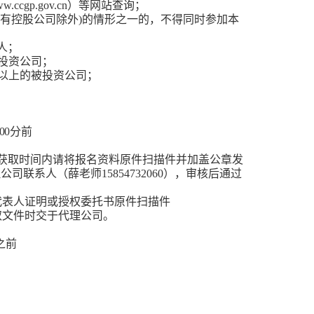
w.ccgp.gov.cn
）等网站查询；
有控股公司除外
)
的情形之一的，不得同时参加本
人；
投资公司；
以上的被投资公司；
00
分
前
获取时间内请将报名资料原件扫描件并加盖公章发
理公司联系人（
薛老师
15854732060
），审核后通过
代表人证明或授权委托书原件扫描件
取文件时交于代理公司。
之前