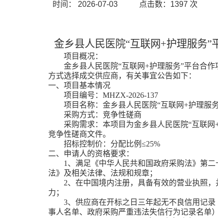
时间：
2026-07-03
点击数：
1397
次
金乡县人民医院
“互联网+护理服务
项目概况：
金乡县人民医院
“互联网+护理服务”平台合
方式选择成交供应商，有关事宜公告如下：
一、项目基本情况
项目编号：
MHZX-
2026
-137
项目名称：
金乡县人民医院
“互联网+护理服
采购方式：竞争性磋商
采购需求：本项目为
金乡县人民医院
“互联网
竞争性磋商文件。
招标控制价：分配比例
≤25%
二、申请人的资格要求：
1
、满足《中华人民共和国政府采购法》第二
法》及相关法律、法规和规章；
2
、在中国境内注册，具备有效的营业执照，
力；
3、供应商在开标之日三年起无不良信用记录
事人名单、政府采购严重违法失信行为记录名单）