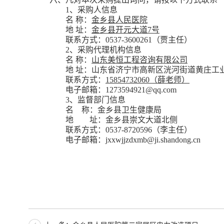
1
、采购人信息
名
称：
金乡县人民医院
地
址：
金乡县开元大道
7号
联系方式：
0537-3600261（贾主任）
2
、采购代理机构信息
名
称：
山东美恒工程咨询有限公司
地
址：山东省济宁市高新区洸河街道黄庄工
联系方式：
15854732060
（
薛老师
）
电子邮箱：
1273594921@qq.com
3
、监督部门信息
名
称：金乡县卫生健康局
地 址：金乡县崇文大道北侧
联系方式：
0537-8720596（李主任）
电子邮箱：
jxxwjjzdxmb@ji.shandong.cn