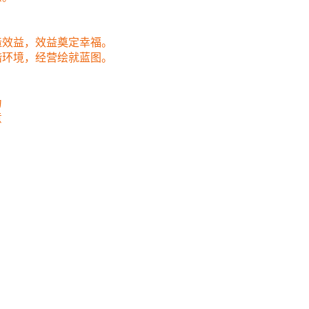
益，效益奠定幸福。
境，经营绘就蓝图。
力
意