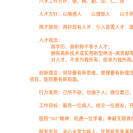
六字工作方针：德、精、勤、思、仁、进
人才方针：以情感人 以理管人 以才用
用才原则：用好现有人才 引入急需人才 激
人才观念：
高学历、高职称不等于人才；
拥有高新技术或实用新型绝活
+
高贡献
对人才，不求为我所有，但求为我所用
创新理念：领导要有新思维，管理要有新理念
项目，医院要有新局面。
行为准则：己所不欲，勿施于人；换位置己，
工作目标：服务一位病人，结交一位朋友，开
医院
“
502
”
精神：机遇一位学者，奉献无限真
服务宗旨：全心全意为病人，优质报务争满