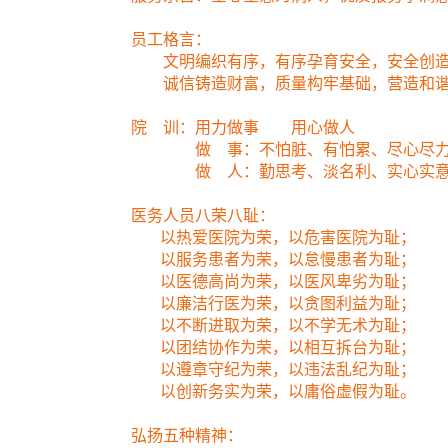
员工格言：
文明编织有序，有序孕育安全，安全创造效
诚信铸造财富，质量构牢基础，营造和谐环
院 训：用力做事 用心做人
做 事：不怕脏、有怕累、尽心尽
做 人：勤思考、淡名利、实心实
医务人员八荣八耻：
以热爱医院为荣，以危害医院为耻；
以服务患者为荣，以怠慢患者为耻；
以医德高尚为荣，以医风卑劣为耻；
以廉洁行医为荣，以贪图利益为耻；
以不断进取为荣，以不学无术为耻；
以团结协作为荣，以相互拆台为耻；
以遵章守纪为荣，以违法乱纪为耻；
以创新务实为荣，以庸俗虚假为耻。
弘扬五种精神：