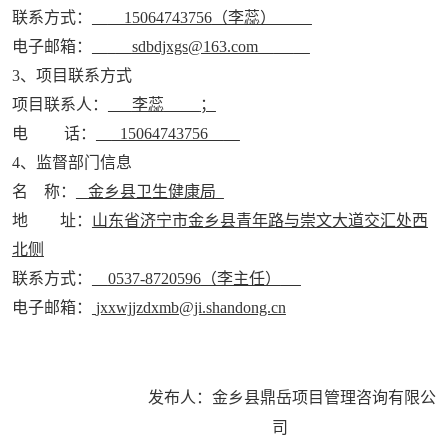
联系方式：
15064743756
（李蕊）
电子邮箱：
sdbdjxgs@163.com
3
、项目联系方式
项目联系人：
李蕊
；
电 话：
15064743756
4
、监督部门信息
名
称：
金乡县卫生健康局
地 址：
山东省济宁市金乡县青年路与崇文大道交汇处西
北侧
联系方式：
0537-8720596
（李主任）
电子邮箱：
jxxwjjzdxmb@ji.shandong.cn
发布人：金乡县鼎岳项目管理咨询有限公
司