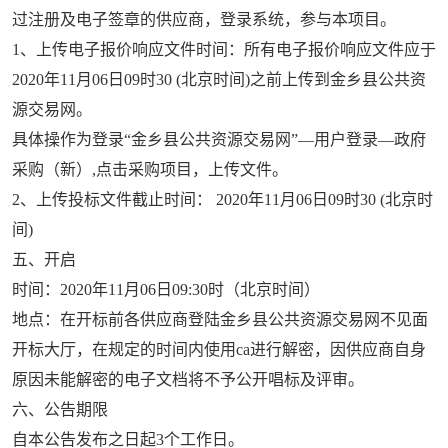
过注册及电子签章的供应商，登录系统，参与本项目。
1
、上传电子报价响应文件时间：所有电子报价响应文件应于
2020
年
11
月
06
日
09
时
30 (
北京时间
)
之前上传到金乡县公共资
源交易网。
具体操作为登录“金乡县公共资源交易网”—用户登录—政府
采购（新）
,
点击采购项目，上传文件。
2
、上传投标文件截止时间：
2020
年
11
月
06
日
09
时
30 (
北京时
间
)
五、开启
时间：
2020
年
11
月
06
日
09:30
时（北京时间）
地点：在开标前各供应商登陆金乡县公共资源交易网不见面
开标大厅，在规定的时间内使用
ca
进行解密，因供应商自身
原因未能解密的电子文档将不予公开唱标及评审。
六、公告期限
自本公告发布之日起
3
个工作日。