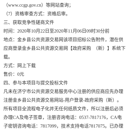
（
www.ccgp.gov.cn
）等网站查询；
（
7
）资格审查方式：资格后审。
三、获取竞争性磋商文件
时间：
2020
年
10
月
22
日至
2020
年
11
月
06
日
09
时
30
分前
地点：金乡县公共资源交易网该项目招标公告附件，潜在供
应商登录金乡县公共资源交易网【政府采购
（新）】系统下
载。
方式：网上下载
售价：
0
元
四、参与本项目与提交投标文件
凡未在济宁市公共资源交易服务中心注册的供应商应先办理
注册金乡县公共资源交易网站
-
用户登录
-
政府采购（新）。
所有项目全流程电子化并无任何纸质文件，所以注册后必须
办理
CA
及电子签章，注册咨询电话：
0537-7817176
，
CA
电
子密钥咨询电话：
7817099
，技术支持电话
7817075
。已办理