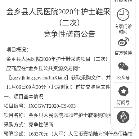
在线预约
金乡县人民医院
2020
年护士鞋采购项目
（二次）
专家门诊
时间
竞争性磋商公告
项目概况：
官方微博
金乡县人民医院
2020
年护士鞋采购项目（二次）的潜在供
应商应在“金乡县公共资源交易网”
【
ggzy.jining.gov.cn/JinXiang
】获取采购文件，并于
2020
年
公众号
11
月
06
日
09
点
30
分（北京时间）前提交响应文件。
一、项目基本情况
订阅号
项目编号：
JXCGWT2020-CS-093
项目名称：金乡县人民医院
2020
年护士鞋采购项目（二次）
采购方式：竞争性磋商
预算金额：
168370
元（大写：人民币壹拾陆万捌仟叁佰柒拾