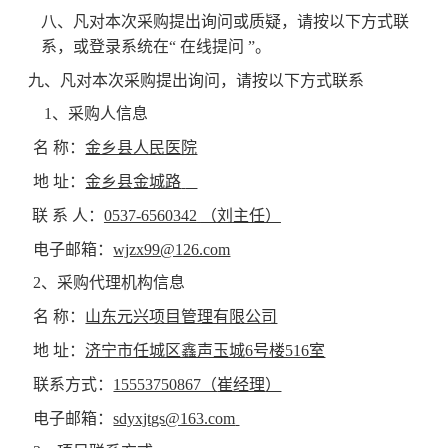
八、凡对本次采购提出询问或质疑，请按以下方式联
系，或登录系统在
“ 在线提问 ”。
九、凡对本次采购提出询问，请按以下方式联系
1、采购人信息
名
称：
金乡县人民医院
地
址：
金乡县金城路
联
系
人：
0537-6560342
（
刘
主任）
电子邮箱：
wjzx99@126.com
2、采购代理机构信息
名
称：
山东元兴项目管理有限公司
地
址：
济宁市任城区鑫声玉城
6号楼516室
联系方式：
15553750867（
崔经理
）
电子邮箱：
sdyxjtgs@163.com