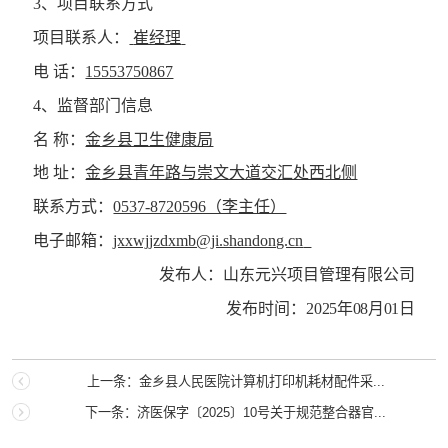
3、项目联系方式
项目联系人：
崔经理
电
话：
15553750867
4、监督部门信息
名
称：
金乡县卫生健康局
地
址：
金乡县青年路与崇文大道交汇处西北侧
联系方式：
0537-8720596（李主任）
电子邮箱：
jxxwjjzdxmb@ji.shandong.cn
发布人：山东元兴项目管理有限公司
发布时间：
2025年08月01日
上一条：金乡县人民医院计算机打印机耗材配件采...
下一条：济医保字〔2025〕10号关于规范整合器官...