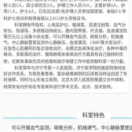
称人员
5
人，硕士研究生
2
人。护理工作人员
19
人，主管护师
4
人，护
师
11
人，护士
4
人，已先后派遣
5
名护理人员参加国家级、省级
ICU
专
科护士培训并取得省级以上
ICU
护士资格证书。
科室拥有呼吸机、心电监护仪、输液泵、双道注射泵、血气分
析仪、恒温毯、多频振动排痰仪、肠内营养泵、纤支镜、血液灌流机
等万元以上设备
30
余台套，可以开展血气监测、碳氧分析，机械通
气、中心静脉置管监测中心静脉压、血液灌流、
CRRT
等大型治疗，
在急性心肌梗死的急诊溶栓治疗、全模式血液净化治疗，各种中毒的
救治、多脏衰的治疗、慢阻肺相关疾病治疗方面具有自己独特的优
势，在群发事故伤员的抢救和医疗保健工作中能贡献科室一份力量。
科室常年与济宁市第一人民医院，济宁医学院附属医院保持友
好合作关系，为极危重患者、复杂疑难病例的后续救治转运创造了有
利保障，同时与山东省立医院、北京大学人民医院等建立合作体制，
经常有省内外知名专家来科进行学术交流、会诊、技术指导。
科室特色
可以开展血气监测、碳氧分析，机械通气、中心静脉置管