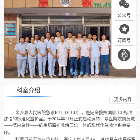
公众号
订阅号
科室介绍
更多内容
金乡县人民医院急诊
ICU
（
EICU
），是完全按照国家
ICU
标准
建设的标准化监护室。于
2014
年
11
月正式启动运转，是医院院前急救
——院内急诊——危重病监护救治三位一体的现代化急救体系重要一
环。
科室目前开放床位
10
张，医疗工作人员
8
人，其中具有中高级职